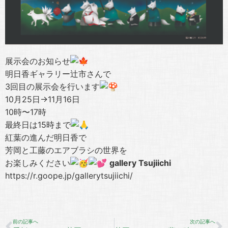
展示会のお知らせ
明日香ギャラリー辻市さんで
3回目の展示会を行います
10月25日→11月16日
10時〜17時
最終日は15時まで
紅葉の進んだ明日香で
芳岡と工藤のエアブラシの世界を
お楽しみください
gallery Tsujiichi
https://r.goope.jp/gallerytsujiichi/
前の記事へ
次の記事へ