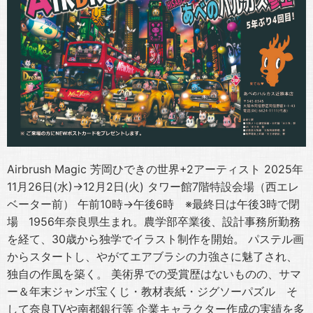
Airbrush Magic 芳岡ひできの世界+2アーティスト 2025年
11月26日(水)→12月2日(火) タワー館7階特設会場（西エレ
ベーター前） 午前10時→午後6時 ※最終日は午後3時で閉
場 1956年奈良県生まれ。農学部卒業後、設計事務所勤務
を経て、30歳から独学でイラスト制作を開始。 パステル画
からスタートし、やがてエアブラシの力強さに魅了され、
独自の作風を築く。 美術界での受賞歴はないものの、サマ
ー＆年末ジャンボ宝くじ・教材表紙・ジグソーパズル そ
して奈良TVや南都銀行等 企業キャラクター作成の実績を多