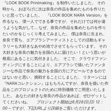
『LOOK BOOK Prinimaking』を制作いたしました。 その
時から、おぼろげに次は奈良の作品を集めたものを作りた
いと思っていました。 『LOOK BOOK NARA Version』を
作るなら、僕一人でできる事ですが、それだけでは何か違
うような気がして… なぜ、奈良の作品を集めたものを作り
たいのかをじっくり考えてみました。 僕は奈良に生まれ、
奈良で育ち、エアブラシアーティストとしての活動もギャ
ラリーも大好きなあやめ池でさせてもらっています。 その
大好きな奈良の魅力を全国の人に届けたい！という思いが
根底にあることに気付きました。 そこで、クラウドファン
ディングにすることにより、エアブラシで描いたファンタ
ジーな作品で奈良の魅力を全国の方にアピールできるので
はないかと思い、挑戦することにしました。 リターンには
『NARAコレクション』はもちろんですが、奈良を描いた作
品をこのプロジェクトのために特別価格でご用意いたしま
した。 あなたの好きな奈良の作品があれば、ぜひゲットし
てくださいね。
プロジェクト開始は6
月28
日(
日) 12
：
00
～ですが、下記URL
より詳細をご覧いただけます。