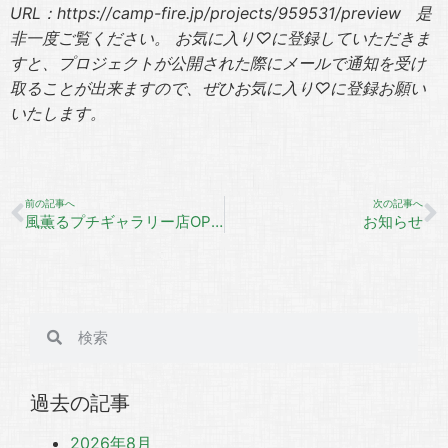
URL
：https://camp-fire.jp/projects/959531/preview
是
非一度ご覧ください。
お気に入り
♡
に登録していただきま
すと、プロジェクトが公開された際にメールで通知を受け
取ることが出来ますので、ぜひお気に入り
♡
に登録お願い
いたします。
前の記事へ
次の記事へ
風薫るプチギャラリー店OPEN！
お知らせ
過去の記事
2026年8月